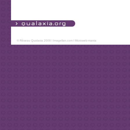
© Réseau Qualaxia 2008 l
Imagellan.com
l
Microweb-mania